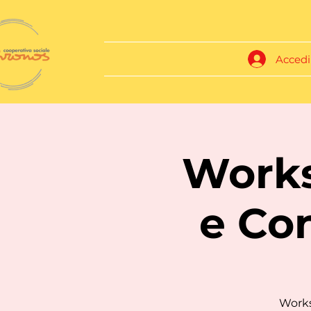
Accedi
Works
e Co
Works