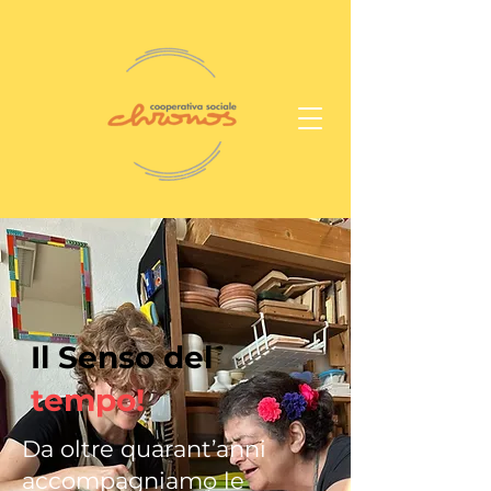
Il Senso del
tempo!
Da oltre quarant’anni
accompagniamo le